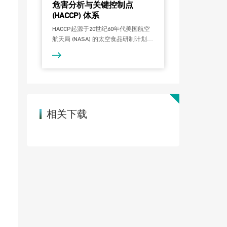
危害分析与关键控制点
(HACCP) 体系
HACCP起源于20世纪60年代美国航空
航天局 (NASA) 的太空食品研制计划，
并被联合国粮农组织 (FAO)、世界卫生
组织 (WHO) 和美国食药局 (FDA) 大力
推广，是国际上广泛认可和接受的食
品安全保证体系，已在诸多国家被强
制推行并采信，是全球通行的安全食
品生产准则。
相关下载