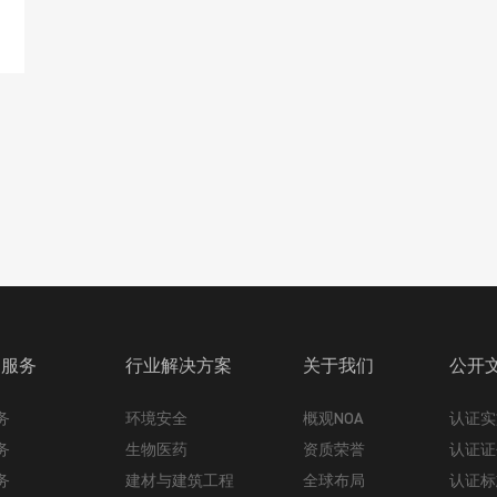
的服务
行业解决方案
关于我们
公开
务
环境安全
概观NOA
认证实
务
生物医药
资质荣誉
认证证
务
建材与建筑工程
全球布局
认证标