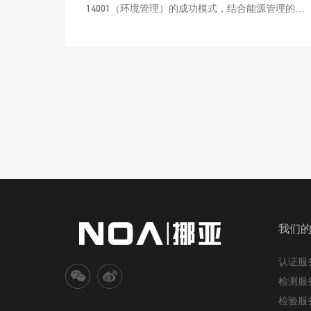
14001（环境管理）的成功模式，结合能源管理的特
点和特殊要求，运用系统管理和全过程的理念，采
用国际通行的PDCA的模式，将管理和节能技术相融
合，通过指导组织确定有效的能源管理体系要素和
过程，帮助组织实现能源方针和目标，提高组织能
源管理效率和水平。
我们
认证服
检测服
检验服