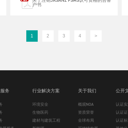
户书
1
2
3
4
>
的服务
行业解决方案
关于我们
公开
务
环境安全
概观NOA
认证实
务
生物医药
资质荣誉
认证证
务
建材与建筑工程
全球布局
认证标