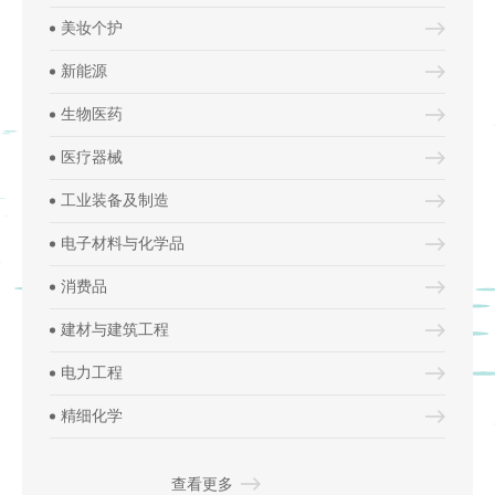
伏、电子电气、电池、建材等领域提
美妆个护
供覆盖全生命周期的可持续发展评价
新能源
查看更多
及认证，助力企业实现绿色低碳转型
及可持续发展。
生物医药
医疗器械
工业装备及制造
电子材料与化学品
消费品
建材与建筑工程
电力工程
精细化学
查看更多