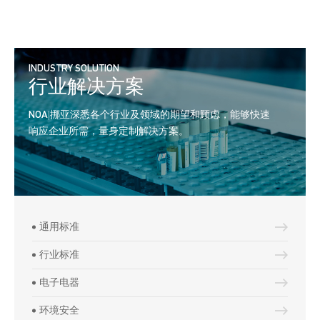
INDUSTRY SOLUTION
行业解决方案
NOA|挪亚深悉各个行业及领域的期望和顾虑，能够快速
响应企业所需，量身定制解决方案。
通用标准
产
产
行业标准
式
可持续发展服务
电子电器
关
挪亚在低碳环保、节能减排领域拥有
全
环境安全
数年丰富经验，可为汽车、化工、光
查