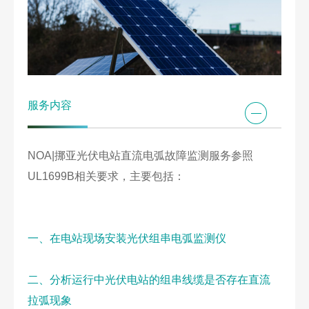
服务内容
NOA|挪亚光伏电站直流电弧故障监测服务参照
UL1699B相关要求，主要包括：
一、在电站现场安装光伏组串电弧监测仪
二、分析运行中光伏电站的组串线缆是否存在直流
拉弧现象