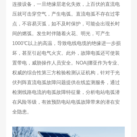
连接设备，一旦绝缘层老化失效，上百伏的直流电
压就可击穿空气，产生电弧。直流电弧不存在过零
点，不容易灭弧，如不及时保护，可能会出现长时
间的燃弧。发生时伴随着火花、明光，可产生
1000℃以上的高温，导致电线电缆的绝缘进一步损
坏，甚至引起电气火灾。此外，故障电弧还可使装
置带电，威胁操作人员安全。NOA|挪亚作为专业、
权威的综合性第三方检验检测认证机构，针对于光
伏列阵直流电弧故障问题提供在线监测服务，通过
检测线路电流的电弧故障特征量，分析电站电弧潜
在风险等级，有效预防电站电弧故障带来的潜在安
全隐患。