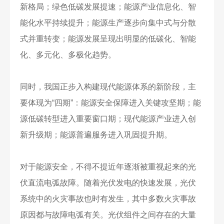
新格局；绿色低碳发展提速；能源产业信息化、智
能化水平持续提升；能源生产逐步向集中式与分散
式并重转变；能源发展呈现出明显的低碳化、智能
化、多元化、多极化趋势。
同时，我国正步入构建现代能源体系的新阶段，主
要体现为“四期”：能源安全保障进入关键攻坚期；能
源低碳转型进入重要窗口期；现代能源产业进入创
新升级期；能源普遍服务进入巩固提升期。
对于能源安全，不得不提近年逐渐被重视起来的光
伏直流电弧故障。随着光伏发电的快速发展，光伏
系统中的火灾事故也时有发生，其中多数火灾事故
原因都与故障电弧有关。光伏组件之间存在的大量