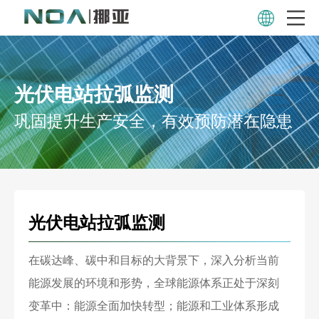
光伏电站拉弧监测
巩固提升生产安全，有效预防潜在隐患
光伏电站拉弧监测
在碳达峰、碳中和目标的大背景下，深入分析当前
能源发展的环境和形势，全球能源体系正处于深刻
变革中：能源全面加快转型；能源和工业体系形成