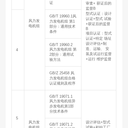
证
审査+ 获证后的
监督B
型式认证：设计
GB/T 19960.1风
认证+型式 试验
风力发
力发电机组 第1
+获证后的监督
电机组
部分：通用技术
B
条件
项目认证：型式
认证+特定 场址
设计评估+制
GB/T 19960.2
造、运输、 安
风力发电机组 第
4
装及试运行监督
2部分：通用试
+运行 维护监督
验方法
GB/Z 25458 风
力发电机组合格
认证规则及程序
GB/T 19071.1
风力发电机组异
步发电机第1部
分技术条件
5
风力发
设计评估+型式
GB/T 19071.2
电机组
试验+初始工厂