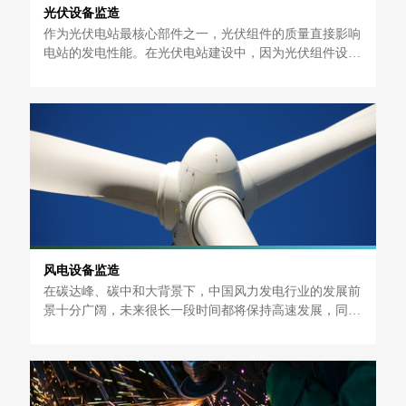
光伏设备监造
作为光伏电站最核心部件之一，光伏组件的质量直接影响
电站的发电性能。在光伏电站建设中，因为光伏组件设备
数量庞大，容易破损失效，以及天气环等各种因素境影
响，所以需要在组件的生产、进场卸货和安装过程中对组
件质量进行全程监控。为保证后期运行中组件设备的稳定
性及可靠性，特制定光伏组件监造、进场及安装检进行全
程跟踪。
风电设备监造
在碳达峰、碳中和大背景下，中国风力发电行业的发展前
景十分广阔，未来很长一段时间都将保持高速发展，同时
盈利能力也将随着技术的逐渐成熟稳步提升。我国风力资
源丰富，尤其在西北、东北、沿海地带，风资源尤其丰
富，大力发展风电对我国的电力结构调整具有长远意义。