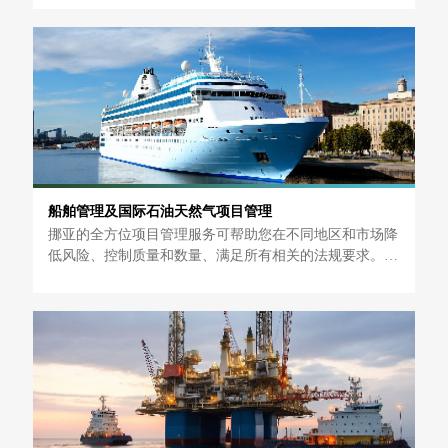
需求的服务。
船舶管理及国际石油天然气项目管理
挪亚的全方位项目管理服务可帮助您在不同地区和市场降
低风险、控制质量和数量、满足所有相关的法规要求。在
项目的执行过程中，作为独立的第三方或者客户代表，挪
亚为客户提供全方位的项目检验/监造服务，涉及的内容
包括：材料验收、供应商审核、文件审核、生产过程质量
控制检验、见证测试、催交、进度监控、咨询服务、项目
管理、设备安装监理和现场调试等。根据不同行业的特定
客户需求，挪亚能够提供一整套定制化服务，并提供配套
的专业技术服务，全方位满足客户所需。尤其石油天然气
国际市场，挪亚具有丰富的项目经验和专业技术能力，确
保项目的顺