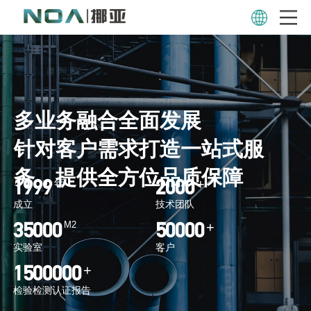
多业务融合全面发展
针对客户需求打造一站式服
务，提供全方位品质保障
1999
2000
+
年
成立
技术团队
35000
50000
M2
+
实验室
客户
1500000
+
检验检测认证报告